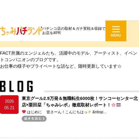
パチンコ店の取材＆ガチ実戦＆収録で
ファクトブログ
お店を#PR
fact blog
FACT所属のエンジェルたち、活躍中のモデル、アーティスト、イベン
トコンパニオンのブログです。
お仕事の様子やプライベートな話など、随時更新しています☆
東京グール2.9万発＆無職転生6000枚！サンコーセンター北
2026
店×栗田栞「ちゃみレポ」徹底取材レポート！
05.21
はじめに 皆さーん！こんにちはっ
&nbsp…