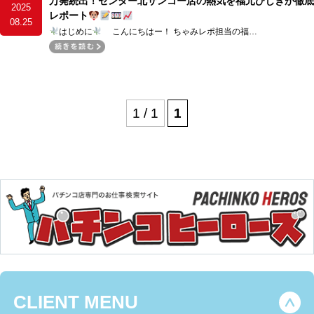
万発続出！センター北サンコー店の熱気を福元ひじきが徹底
2025
レポート
08.25
はじめに
こんにちはー！ ちゃみレポ担当の福…
1 / 1
1
CLIENT MENU