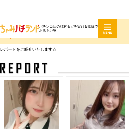
パチンコ店の取材＆ガチ実戦＆収録で
レポート
お店を#PR
report
レポートをご紹介いたします☆