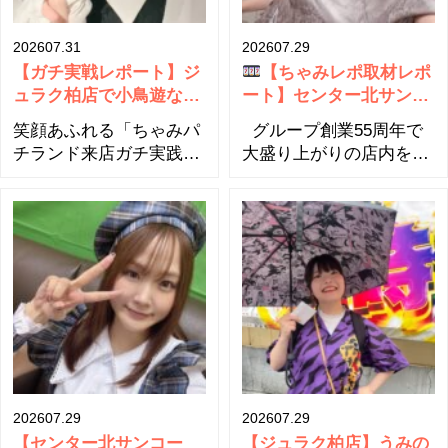
2026
07.31
2026
07.29
【ガチ実戦レポート】ジ
【ちゃみレポ取材レポ
ュラク柏店で小鳥遊なつ
ート】センター北サンコ
なちゃんが大活躍
ー店様
笑顔あふれる「ちゃみパ
グループ創業55周年で
チランド来店ガチ実践」
大盛り上がりの店内をに
の全貌をお届け！
ょむにょむちゃんが突
みなさん、こん…
撃…
2026
07.29
2026
07.29
【センター北サンコー
【ジュラク柏店】うみの