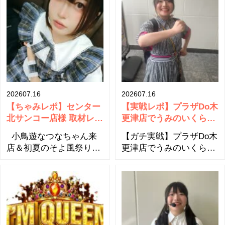
2026
07.16
2026
07.16
【ちゃみレポ】センター
【実戦レポ】プラザDo木
北サンコー店様 取材レポ
更津店でうみのいくらが
ート！
マイジャグ5に挑む！
小鳥遊なつなちゃん来
【ガチ実戦】プラザDo木
店＆初夏のそよ風祭り抽
更津店でうみのいくらが
選会で笑顔がいっぱいの
大奮闘！徹底レポート！
大…
&nb…