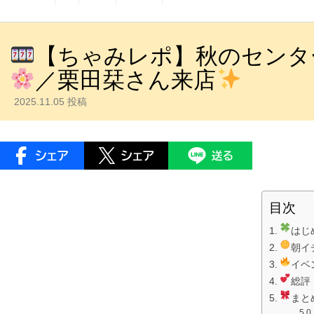
【ちゃみレポ】秋のセンタ
／栗田栞さん来店
2025.11.05 投稿
目次
はじ
朝イ
イベ
総評
まと