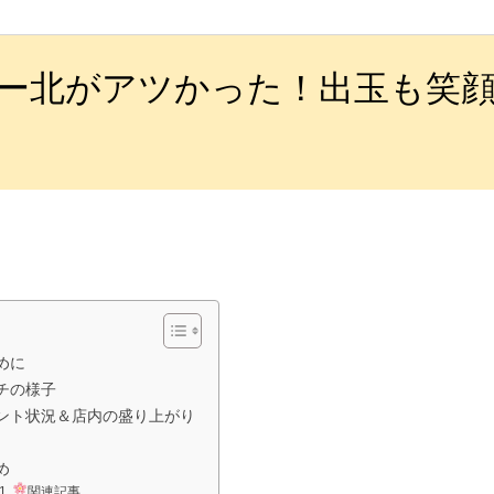
ー北がアツかった！出玉も笑
めに
チの様子
ント状況＆店内の盛り上がり
め
関連記事