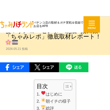
パチンコ店の取材＆ガチ実戦＆収録で
東京グール2.9万発＆無職転生6000
お店を#PR
枚！サンコーセンター北店×栗田栞
「ちゃみレポ」徹底取材レポート！
2026.05.21 投稿
目次
はじめに
朝イチの様子
総評