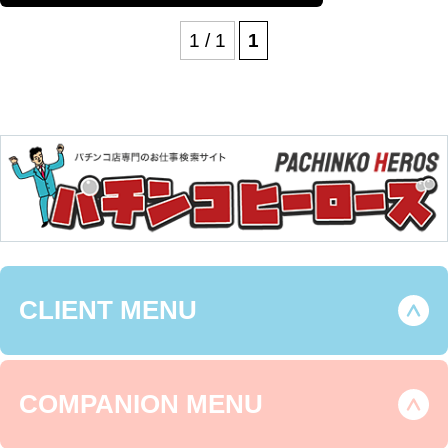
ン
全
#
越
1 / 1
1
6#5
懐
谷
時
古
店
間
台
が
で
#
ア
爆
激
ツ
出
熱
す
し
ぎ
#
る！
う
#
み
CLIENT MENU
ス
の
ロ
い
ッ
く
COMPANION MENU
ト
ら
好
#