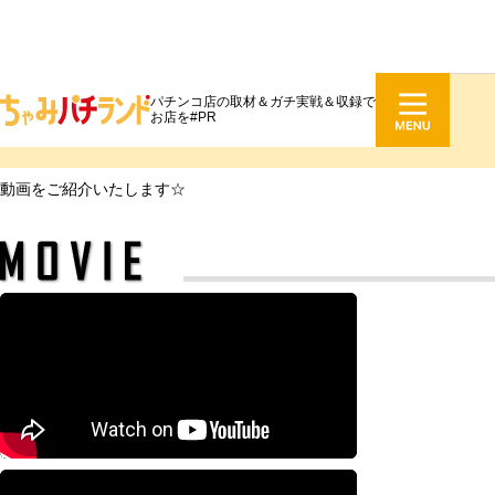
パチンコ店の取材＆ガチ実戦＆収録で
動画
お店を#PR
movie
動画をご紹介いたします☆
“ち
ょ
っ
と
懐
か
合
し