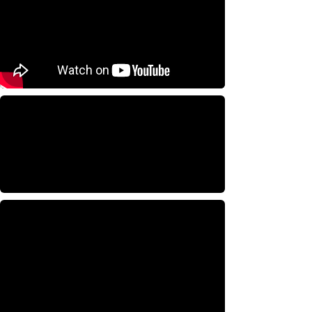
算
い”分
1/89
か
の
る
ジ
人
ャ
に
【爆
@iinforryvdr
【爆出しの予感】グレー
グ
は
出
ドワン越谷店がアツすぎる！
#スロッ
ラ
伝
し
ト好きな人と繋がりたい
#おすすめの
ー
わ
の
りたい
#パチスロ
#ジャグラー
#スロ
発
る
予
ット
♬ 天国と地獄 - Offenbach
見
激
感】
#
@nekomimi8192
#ジャグラー全6
#5
熱
グ
ジ
時間で爆出し
#うみのいくら
#マイジ
画
レ
ャ
ャグラー
#ジャグラー好きな人と繋が
像
ー
グ
りたい
#ハッピージャグラー
#2700
#
動
ド
ラ
ペカり
@nekomimi8192
♬ オリジナ
画
ワ
ー
ル楽曲 - nekomimi8192
#shotrs