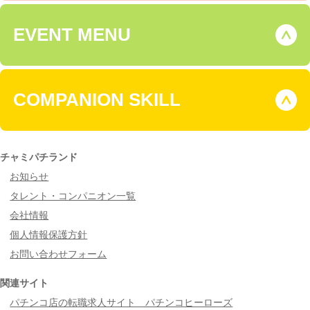
き
マ
な
EVENT MENU
イ
人
ジ
と
ャ
繋
グ
COMPANION SKILL
が
ラ
り
ー
た
#
チャミパチランド
い
ジ
お知らせ
#
ャ
タレント・コンパニオン一覧
お
グ
会社情報
す
ラ
個人情報保護方針
す
ー
お問い合わせフォーム
め
好
の
関連サイト
き
り
パチンコ店の転職求人サイト パチンコヒーローズ
な