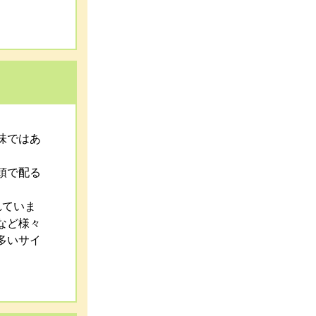
。
味ではあ
頭で配る
れていま
など様々
多いサイ