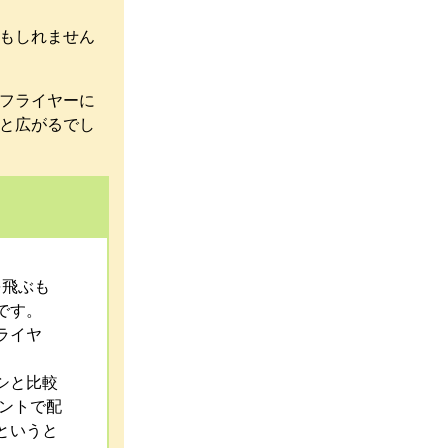
もしれません
フライヤーに
と広がるでし
を飛ぶも
です。
ライヤ
シと比較
ントで配
というと