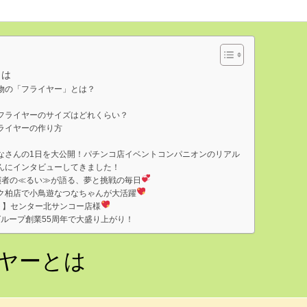
とは
物の「フライヤー」とは？
フライヤーのサイズはどれくらい？
ライヤーの作り方
なさんの1日を大公開！パチンコ店イベントコンパニオンのリアル
んにインタビューしてきました！
演者の≪るい≫が語る、夢と挑戦の毎日
ク柏店で小鳥遊なつなちゃんが大活躍
ト】センター北サンコー店様
ループ創業55周年で大盛り上がり！
ヤーとは