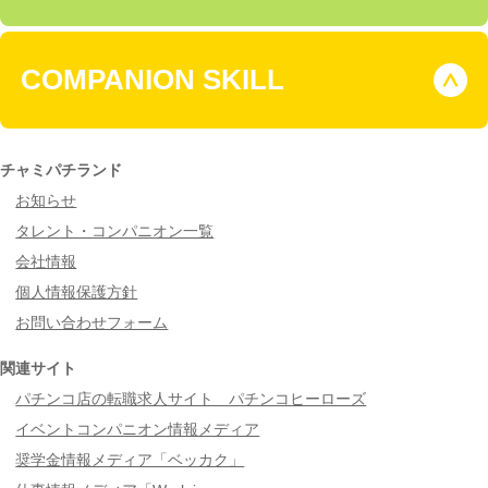
COMPANION SKILL
チャミパチランド
お知らせ
タレント・コンパニオン一覧
会社情報
個人情報保護方針
お問い合わせフォーム
関連サイト
パチンコ店の転職求人サイト パチンコヒーローズ
イベントコンパニオン情報メディア
奨学金情報メディア「ベッカク」