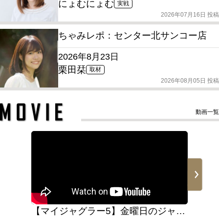
にょむにょむ
実戦
2026年07月16日 投稿
ちゃみレポ：センター北サンコー店
2026年8月23日
栗田栞
取材
2026年08月05日 投稿
動画一覧
【マイジャグラー5】金曜日のジャグラーたち第5話「ジャグ連がとまらない！昼から実戦で設定6！？」にょむにょむ実践【ジャグラー】2025年9月12日TOHO幕張店収録