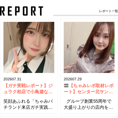
レポート一覧
2026
07.31
2026
07.29
【ガチ実戦レポート】ジ
【ちゃみレポ取材レポ
ュラク柏店で小鳥遊なつ
ート】センター北サンコ
なちゃんが大活躍
ー店様
笑顔あふれる「ちゃみパ
グループ創業55周年で
チランド来店ガチ実践」
大盛り上がりの店内をに
の全貌をお届け！
ょむにょむちゃんが突