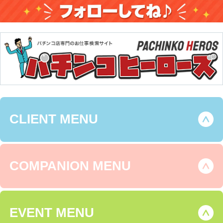
CLIENT MENU
COMPANION MENU
EVENT MENU