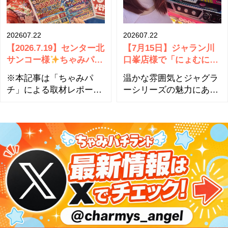
2026
07.22
2026
07.22
【2026.7.19】センター北
【7月15日】ジャラン川
サンコー様
ちゃみパチ
口峯店様で「にょむにょ
取材レポート！
む」がガチ実戦！
※本記事は「ちゃみパ
温かな雰囲気とジャグラ
チ」による取材レポート
ーシリーズの魅力にあふ
（広告・プロモーショ
れた素敵なお店を徹底レ
ン）です。 コンパ…
ポート♪
…