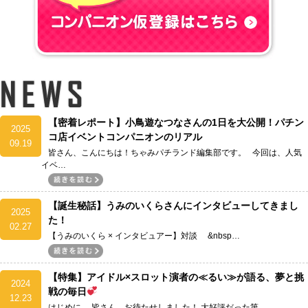
【密着レポート】小鳥遊なつなさんの1日を大公開！パチン
2025
コ店イベントコンパニオンのリアル
09.19
皆さん、こんにちは！ちゃみパチランド編集部です。 今回は、人気
イベ…
【誕生秘話】うみのいくらさんにインタビューしてきまし
2025
た！
02.27
【うみのいくら × インタビュアー】対談 &nbsp…
【特集】アイドル×スロット演者の≪るい≫が語る、夢と挑
2024
戦の毎日
12.23
はじめに 皆さん、お待たせしました！ 大好評だった第…