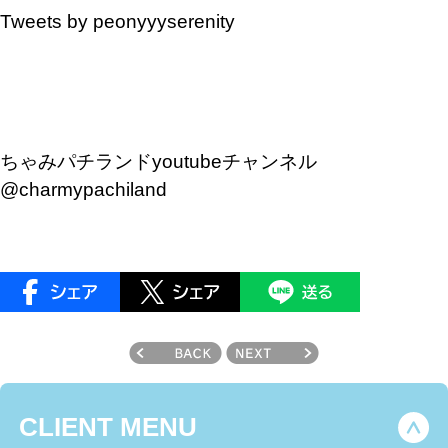
Tweets by peonyyyserenity
ちゃみパチランドyoutubeチャンネル
@charmypachiland
CLIENT MENU