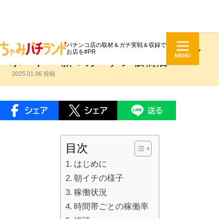
パチンコ店の取材＆ガチ実戦＆収録で
芍薬のちゃみパチランド来店取材レ
お店を#PR
ポート ～新！ガーデン板橋店～
2025.01.06 投稿
目次
はじめに
朝イチの様子
稼働状況
時間帯ごとの稼働率