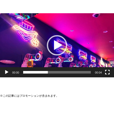
動
画
プ
レ
ー
ヤ
ー
00:00
00:04
※この記事にはプロモーションが含まれます。