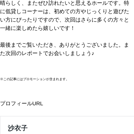
晴らしく、またぜひ訪れたいと思えるホールです。特
に低貸しコーナーは、初めての方やじっくりと遊びた
い方にぴったりですので、次回はさらに多くの方々と
一緒に楽しめたら嬉しいです！
最後までご覧いただき、ありがとうございました。ま
た次回のレポートでお会いしましょう♪
※この記事にはプロモーションが含まれます。
プロフィールURL