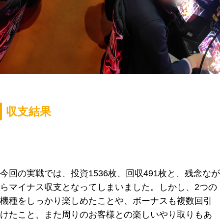
収支結果
今回の実戦では、投資1536枚、回収491枚と、残念なが
らマイナス収支となってしまいました。しかし、2つの
機種をしっかり楽しめたことや、ボーナスも複数回引
けたこと、また周りのお客様との楽しいやり取りもあ