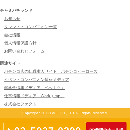
チャミパチランド
お知らせ
タレント・コンパニオン一覧
会社情報
個人情報保護方針
お問い合わせフォーム
関連サイト
パチンコ店の転職求人サイト パチンコヒーローズ
イベントコンパニオン情報メディア
奨学金情報メディア「ベッカク」
仕事情報メディア「Work jump」
株式会社ファクト
Copyright c 2012 FACT CO., LTD. All Rights Reserved.