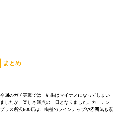
まとめ
今回のガチ実戦では、結果はマイナスになってしまい
ましたが、楽しさ満点の一日となりました。ガーデン
プラス所沢800店は、機種のラインナップや雰囲気も素