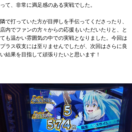
って、非常に満足感のある実戦でした。
隣で打っていた方が目押しを手伝ってくださったり、
店内でファンの方々からの応援もいただいたりと、と
ても温かい雰囲気の中での実戦となりました。今回は
プラス収支には至りませんでしたが、次回はさらに良
い結果を目指して頑張りたいと思います！