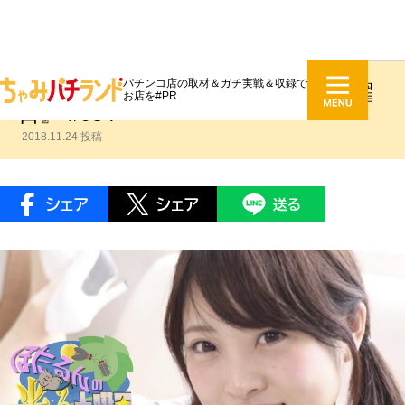
パチンコ店の取材＆ガチ実戦＆収録で
日下部ほたる『ほたるんの光る土曜
お店を#PR
日』 #034
2018.11.24 投稿