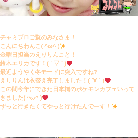
チャミブロご覧のみなさま！
こんにちわんこ( ^ω^ )
金曜日担当のえりりんこと！
鈴木エリカです！( ´ ▽ ` )
最近ようやく冬モードに突入ですね?
えりりんは衣替え完了しました！( ´∀｀)
この間今年にできた日本橋のポケモンカフェいって
きました( ^ω^ )
ずっと行きたくてやっと行けたんでーす！