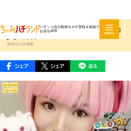
パチンコ店の取材＆ガチ実戦＆収録で
鈴木エリカ『エリカのるんるんブロ
お店を#PR
グ』 #039
2018.11.23 投稿