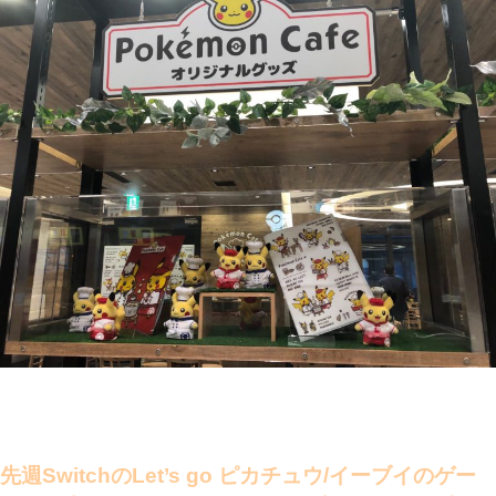
先週SwitchのLet’s go ピカチュウ/イーブイのゲー