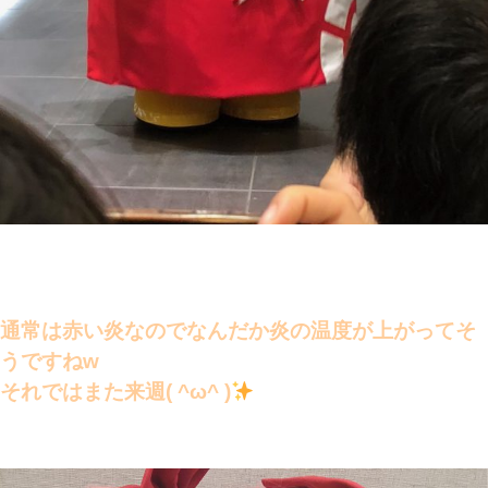
通常は赤い炎なのでなんだか炎の温度が上がってそ
うですねw
それではまた来週( ^ω^ )