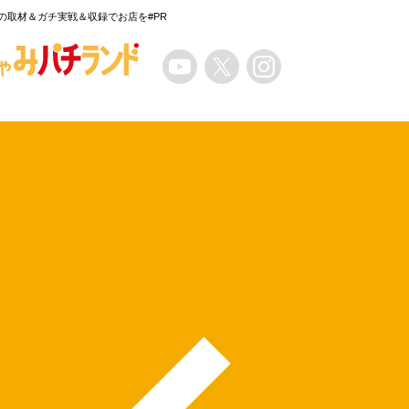
の取材＆ガチ実戦＆収録でお店を#PR