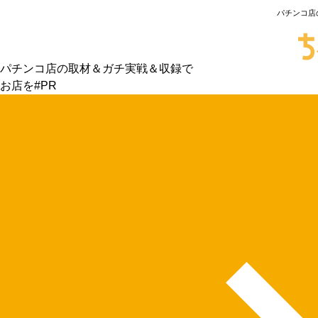
パチンコ店
パチンコ店の取材＆ガチ実戦＆収録で
お店を#PR