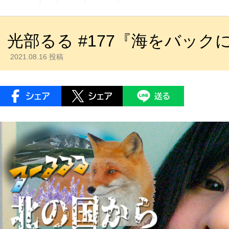
光部るる #177『海をバック
2021.08.16 投稿