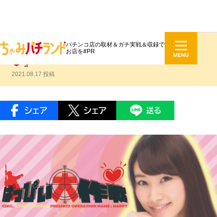
パチンコ店の取材＆ガチ実戦＆収録で
牧野綾花 #064『アボガドおつまみ
お店を#PR
』
2021.08.17 投稿