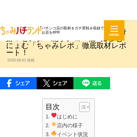
パチンコ店の取材＆ガチ実戦＆収録で
ファン感最終日のアットホームな奇
お店を#PR
跡！センター北サンコー店×にょむ
にょむ「ちゃみレポ」徹底取材レポ
ート！
2026.06.01 投稿
目次
はじめに
店内の様子
イベント状況