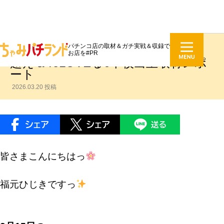
パチンコ店の取材＆ガチ実戦＆収録で
センター北サンコー店エヴァ3万発
お店を#PR
超え＆ToLOVEる6千枚出玉取材レポ
ート
2026.03.20 投稿
皆さまこんにちはっ
福元ひじきですっ