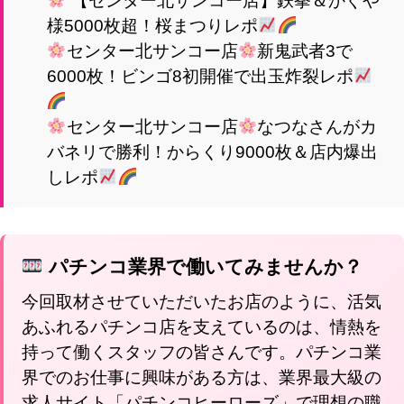
【センター北サンコー店】鉄拳＆かぐや
様5000枚超！桜まつりレポ
センター北サンコー店
新鬼武者3で
6000枚！ビンゴ8初開催で出玉炸裂レポ
センター北サンコー店
なつなさんがカ
バネリで勝利！からくり9000枚＆店内爆出
しレポ
パチンコ業界で働いてみませんか？
今回取材させていただいたお店のように、活気
あふれるパチンコ店を支えているのは、情熱を
持って働くスタッフの皆さんです。パチンコ業
界でのお仕事に興味がある方は、業界最大級の
求人サイト「パチンコヒーローズ」で理想の職