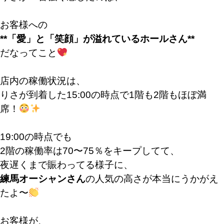
お客様への
**「愛」と「笑顔」が溢れているホールさん**
だなってこと
店内の稼働状況は、
りさが到着した15:00の時点で1階も2階もほぼ満
席！
19:00の時点でも
2階の稼働率は70〜75％をキープしてて、
夜遅くまで賑わってる様子に、
練馬オーシャンさん
の人気の高さが本当にうかがえ
たよ〜
お客様が、