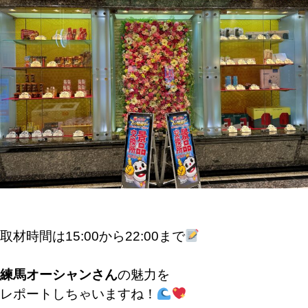
取材時間は15:00から22:00まで
練馬オーシャンさん
の魅力を
レポートしちゃいますね！