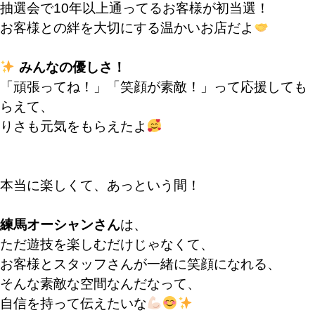
抽選会で10年以上通ってるお客様が初当選！
お客様との絆を大切にする温かいお店だよ
みんなの優しさ！
「頑張ってね！」「笑顔が素敵！」って応援しても
らえて、
りさも元気をもらえたよ
本当に楽しくて、あっという間！
練馬オーシャンさん
は、
ただ遊技を楽しむだけじゃなくて、
お客様とスタッフさんが一緒に笑顔になれる、
そんな素敵な空間なんだなって、
自信を持って伝えたいな