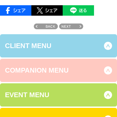
CLIENT MENU
COMPANION MENU
EVENT MENU