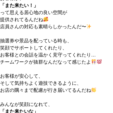
「また来たい！」
って思える居心地の良い空間が
提供されてるんだね
店員さんの対応も素晴らしかったんだ〜
抽選券や景品を配っている時も、
笑顔でサポートしてくれたり、
お客様との会話を温かく見守ってくれたり…
チームワークが抜群なんだなって感じたよ
お客様が安心して、
そして気持ちよく遊技できるように、
お店の隅々まで配慮が行き届いてるんだね
みんなが笑顔になれて、
「また来たいな」