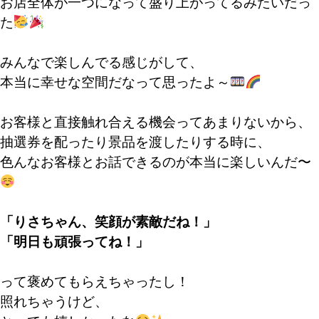
お店全体が一つになって盛り上がってるみたいだっ
た
みんなで楽しんでる感じがして、
本当に幸せな空間だなって思ったよ～
お客様と直接触れ合える機会ってあまりないから、
抽選券を配ったり景品を渡したりする時に、
色んなお客様とお話できるのが本当に楽しいんだ〜
「りさちゃん、笑顔が素敵だね！」
「明日も頑張ってね！」
って褒めてもらえちゃったし！
照れちゃうけど、