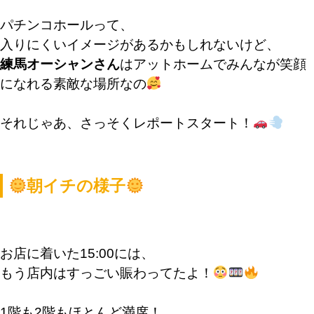
パチンコホールって、
入りにくいイメージがあるかもしれないけど、
練馬オーシャンさん
はアットホームでみんなが笑顔
になれる素敵な場所なの
それじゃあ、さっそくレポートスタート！
朝イチの様子
お店に着いた15:00には、
もう店内はすっごい賑わってたよ！
1階も2階もほとんど満席！