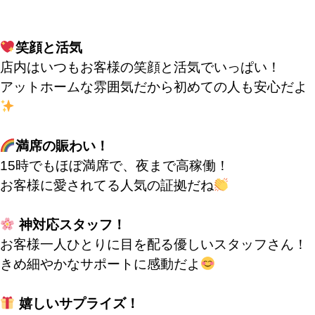
笑顔と活気
店内はいつもお客様の笑顔と活気でいっぱい！
アットホームな雰囲気だから初めての人も安心だよ
満席の賑わい！
15時でもほぼ満席で、夜まで高稼働！
お客様に愛されてる人気の証拠だね
神対応スタッフ！
お客様一人ひとりに目を配る優しいスタッフさん！
きめ細やかなサポートに感動だよ
嬉しいサプライズ！