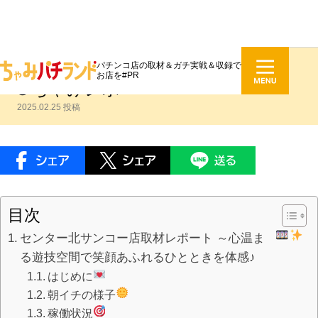
パチンコ店の取材＆ガチ実戦＆収録で
センター北サンコー店取材レポート
お店を#PR
＠ちゃみレポ
2025.02.25 投稿
目次
センター北サンコー店取材レポート ～心温ま
る遊技空間で笑顔あふれるひとときを体感♪
はじめに
朝イチの様子
稼働状況