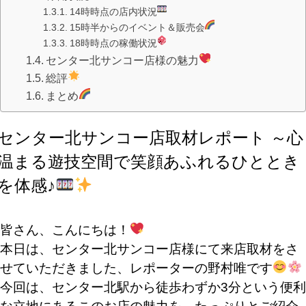
14時時点の店内状況
15時半からのイベント＆販売会
18時時点の稼働状況
センター北サンコー店様の魅力
総評
まとめ
センター北サンコー店取材レポート ～心
温まる遊技空間で笑顔あふれるひととき
を体感♪
皆さん、こんにちは！
本日は、センター北サンコー店様にて来店取材をさ
せていただきました、レポーターの野村唯です
今回は、センター北駅から徒歩わずか3分という便利