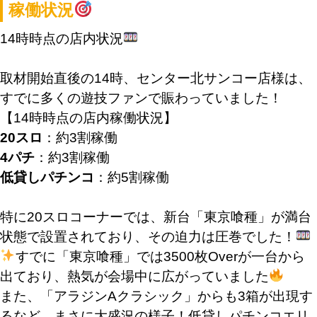
稼働状況
14時時点の店内状況
取材開始直後の14時、センター北サンコー店様は、
すでに多くの遊技ファンで賑わっていました！
【14時時点の店内稼働状況】
20スロ
：約3割稼働
4パチ
：約3割稼働
低貸しパチンコ
：約5割稼働
特に20スロコーナーでは、新台「東京喰種」が満台
状態で設置されており、その迫力は圧巻でした！
すでに「東京喰種」では3500枚Overが一台から
出ており、熱気が会場中に広がっていました
また、「アラジンAクラシック」からも3箱が出現す
るなど、まさに大盛況の様子！低貸しパチンコエリ