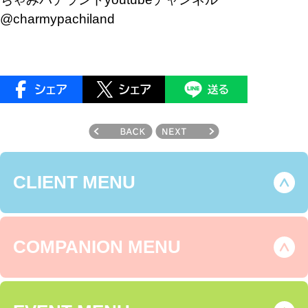
@charmypachiland
CLIENT MENU
COMPANION MENU