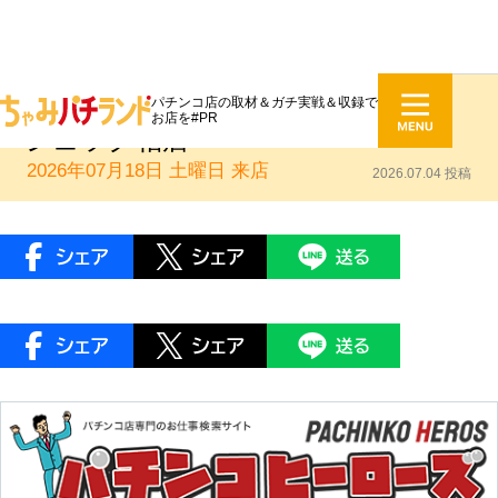
パチンコ店の取材＆ガチ実戦＆収録で
うみのいくらNEKOMIMI.TV収録：
お店を#PR
ジュラク柏店
2026年07月18日 土曜日
来店
2026.07.04 投稿