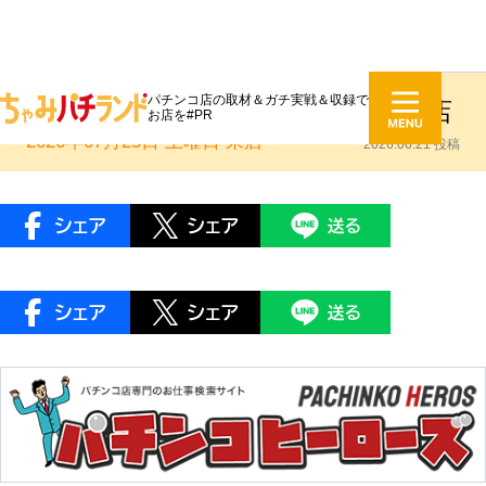
パチンコ店の取材＆ガチ実戦＆収録で
ちゃみレポ：センター北サンコー店
お店を#PR
2026年07月25日 土曜日
来店
2026.06.21 投稿