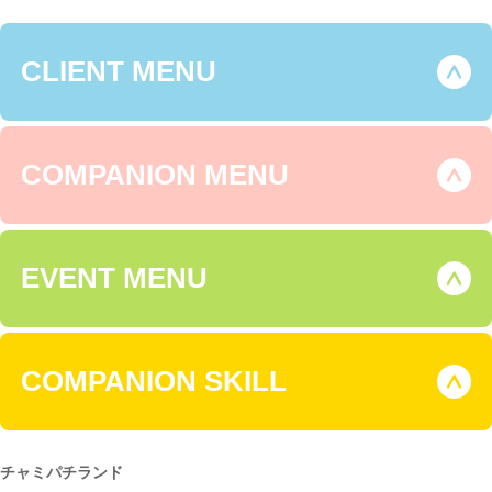
CLIENT MENU
COMPANION MENU
EVENT MENU
COMPANION SKILL
チャミパチランド