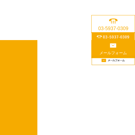
03-5937-0309
メールフォーム