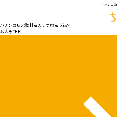
パチンコ店
パチンコ店の取材＆ガチ実戦＆収録で
お店を#PR