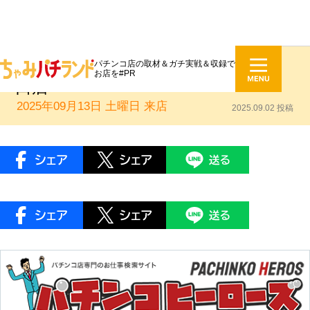
パチンコ店の取材＆ガチ実戦＆収録で
ちゃみパチランド来店PR：ノア溝
お店を#PR
口店
2025年09月13日 土曜日
来店
2025.09.02 投稿