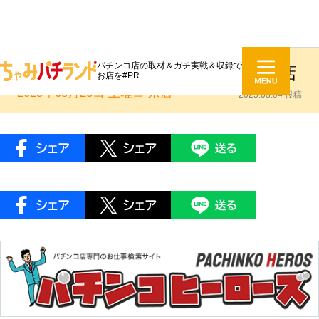
パチンコ店の取材＆ガチ実戦＆収録で
ちゃみレポ：センター北サンコー店
お店を#PR
2025年08月23日 土曜日
来店
2025.08.04 投稿