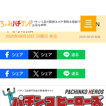
パチンコ店の取材＆ガチ実戦＆収録で
DMMれあこいん：Super D’STATION
お店を#PR
平塚駅前店
2025年08月10日 日曜日
来店
2025.08.04 投稿