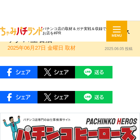
パチンコ店の取材＆ガチ実戦＆収録で
ちゃみリサ取材：オーパスワンアネ
お店を#PR
ックス立石店
2025年06月27日 金曜日
取材
2025.06.05 投稿