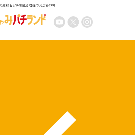
の取材＆ガチ実戦＆収録でお店を#PR