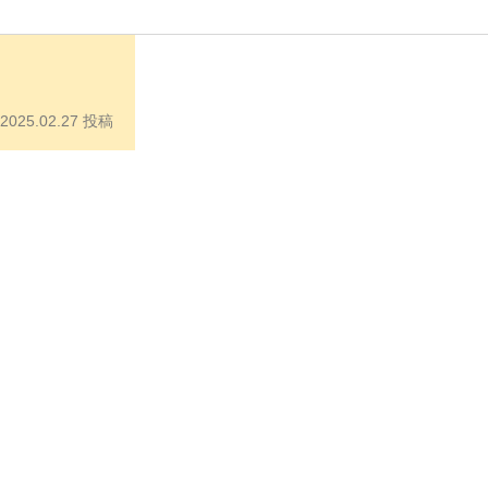
2025.02.27 投稿