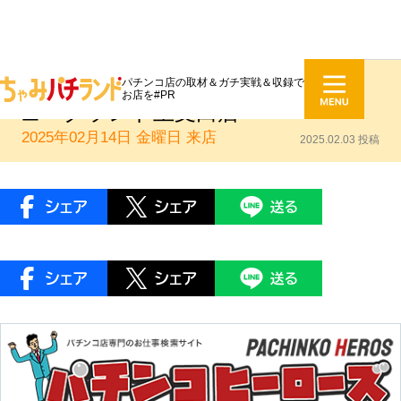
パチンコ店の取材＆ガチ実戦＆収録で
ちゃみパチランド来店実戦PR：ニ
お店を#PR
ューグランド土支田店
2025年02月14日 金曜日
来店
2025.02.03 投稿