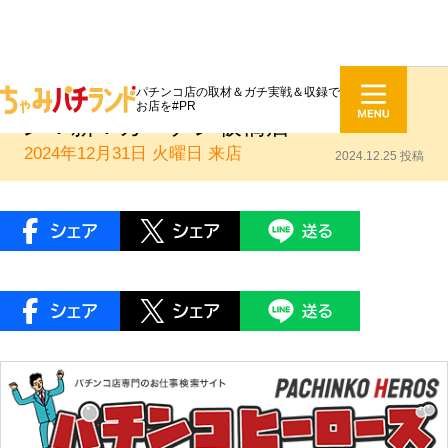
パチンコ店の取材＆ガチ実戦＆収録で
ちゃみぱちランド企画コンパニオ
お店を#PR
ン：新！ガーデン板橋店
2024年12月31日 火曜日
来店
2024.12.25 投稿