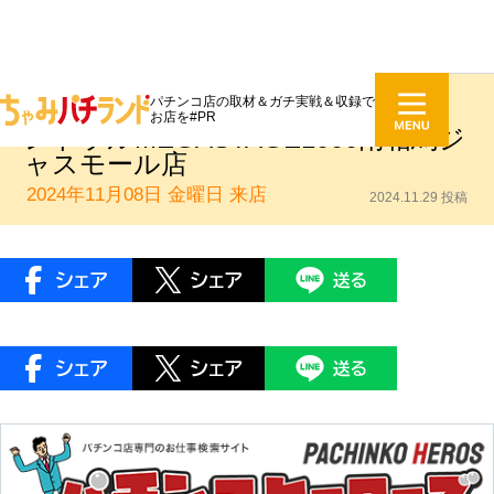
パチンコ店の取材＆ガチ実戦＆収録で
DMMれあこいん英雄のリアル：セ
お店を#PR
ントラルMEGASTAGE1000南相馬ジ
ャスモール店
2024年11月08日 金曜日
来店
2024.11.29 投稿