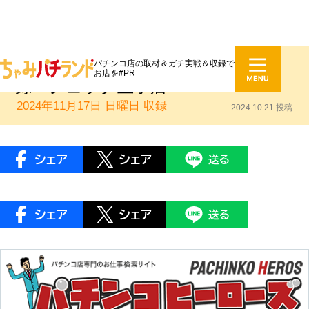
パチンコ店の取材＆ガチ実戦＆収録で
うみのいくらNEKOMIMITV動画収
お店を#PR
録：ジュラク王子店
2024年11月17日 日曜日
収録
2024.10.21 投稿