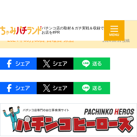
パチンコ店の取材＆ガチ実戦＆収録で
ミカド吉良吉田
お店を#PR
2024年09月08日 日曜日
来店
2024.08.31 投稿