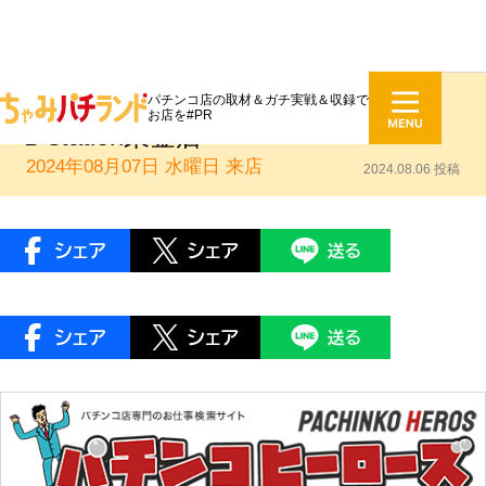
パチンコ店の取材＆ガチ実戦＆収録で
DMMぱちタウンエンジェルス：
お店を#PR
D’station東金店
2024年08月07日 水曜日
来店
2024.08.06 投稿