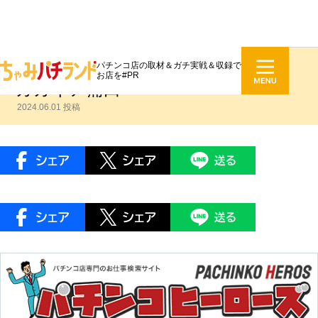
パチンコ店の取材＆ガチ実戦＆収録で
DMMぱちタウンエンジェルス：メ
お店を#PR
ガガイア蒲田
2024.06.01 投稿