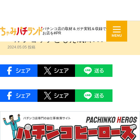
パチンコ店の取材＆ガチ実戦＆収録で
DMMぱちタウンエンジェルス：パ
お店を#PR
ールショップともえ成田969
2024.05.05 投稿