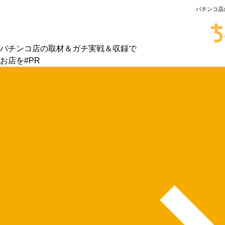
パチンコ店
パチンコ店の取材＆ガチ実戦＆収録で
お店を#PR