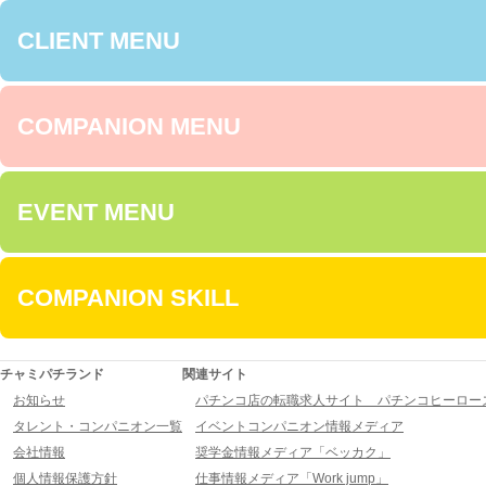
CLIENT MENU
COMPANION MENU
EVENT MENU
COMPANION SKILL
チャミパチランド
関連サイト
お知らせ
パチンコ店の転職求人サイト パチンコヒーロー
タレント・コンパニオン一覧
イベントコンパニオン情報メディア
会社情報
奨学金情報メディア「ベッカク」
個人情報保護方針
仕事情報メディア「Work jump」