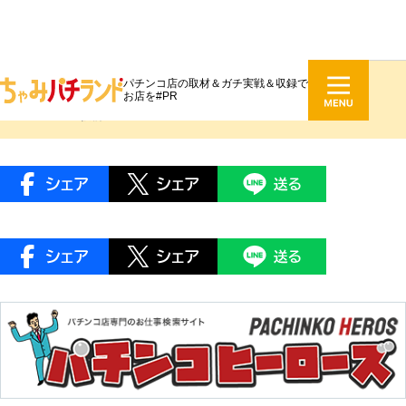
パチンコ店の取材＆ガチ実戦＆収録で
ビックつばめ郡山店
お店を#PR
2024.04.26 投稿