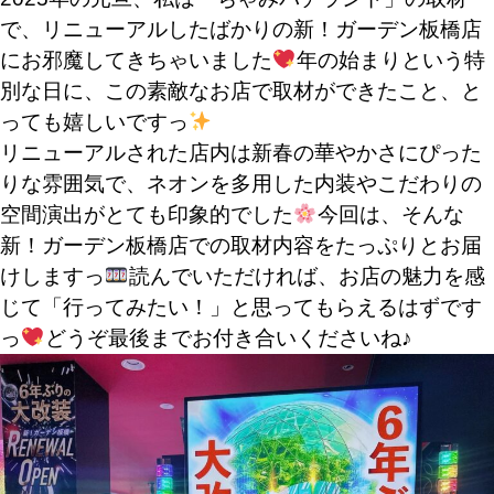
で、リニューアルしたばかりの
新！ガーデン板橋店
にお邪魔してきちゃいました
年の始まりという特
別な日に、この素敵なお店で取材ができたこと、と
っても嬉しいですっ
リニューアルされた店内は新春の華やかさにぴった
りな雰囲気で、ネオンを多用した内装やこだわりの
空間演出がとても印象的でした
今回は、そんな
新！ガーデン板橋店での取材内容をたっぷりとお届
けしますっ
読んでいただければ、お店の魅力を感
じて「行ってみたい！」と思ってもらえるはずです
っ
どうぞ最後までお付き合いくださいね♪