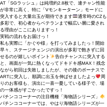
AT「SGラッシュ」は純増約2.8枚で、連チャン性能
が非常に高く、特に「Vモンキーターン」モードに
突入すると大量出玉が期待できます
通常時のCZも
多彩で、初心者からベテランまで幅広い層に愛され
る理由がここにありますっ！
実戦の流れをお届けっ！
私も実際に「かぐや様」を打ってみましたっ！開始
早々、ステージチェンジの演出が多彩で飽きずに回
せるのが嬉しいポイント
告白チャンスに突入する
と、画面が一気に熱くなってドキドキ感MAX！残念
ながら初回は失敗しましたが、その後のボーナスで
ARTに突入し、順調に出玉を伸ばせましたよっ
周
りのお客様も、演出に一喜一憂している様子で、場
の一体感がすごかったですっ！
パチンココーナーの注目機種「海物語シリーズ」
パチンココーナーでは、やはり
海物語シリーズ
が一