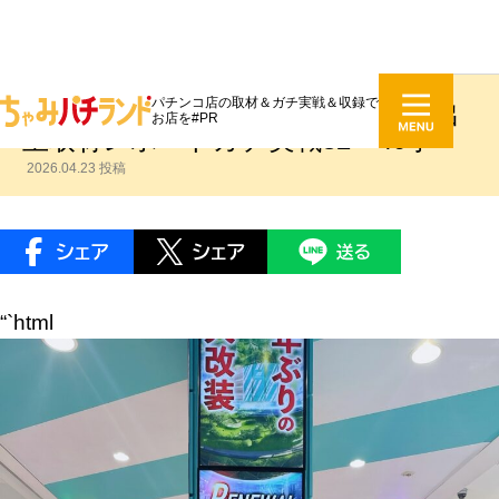
パチンコ店の取材＆ガチ実戦＆収録で
ガーデン板橋店リニューアル後の出
お店を#PR
玉取材レポートガチ実戦32〜40字
2026.04.23 投稿
“`html