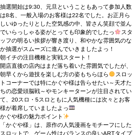
抽選開始は9:30
、元旦ということもあって参加人数
は8名、一般入場のお客様は22名でした。お正月ら
しいゆったりとした空気感の中、皆さん笑顔で並ん
でいらっしゃる姿がとっても印象的でしたっ
スタ
ッフの明るい挨拶が響き渡り、和やかな雰囲気のな
か抽選がスムーズに進んでいきましたよっ！
朝イチの注目機種と実戦スタート！
開店直後の店内はまだ落ち着いた雰囲気でしたが、
朝早くから遊技を楽しむ方の姿もちらほら
スロッ
トコーナーでは特に
かぐや様は告らせたい～天才た
ちの恋愛頭脳戦～
や
モンキーターン
が注目されてい
て、20スロ・5スロともに人気機種には次々とお客
様が着席していましたよっ
かぐや様の魅力ポイント
「かぐや様」は、原作の人気漫画をモチーフにした
スロットで、ゲーム性はバランスの良いARTタイプ