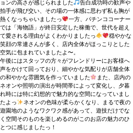
ョンの高さが感じられました
告白成功時の歓声や
拍手が飛び交い、その場の一体感に思わず私も胸が
熱くなっちゃいましたっ
一方、パチンココーナー
では「海物語」が終日安定した稼働で、世代を超え
て愛される理由がよくわかりましたっ
穏やかな
笑顔の常連さんが多く、店内全体がほっこりとした
空気に包まれていましたよ〜。
午後にはスタッフの方々がフレンドリーにお客様へ
声をかけて回っており、細やかな気配りが店舗全体
の和やかな雰囲気を作っていました
また、店内の
ネオンや照明の演出が時間帯によって変化し、夕暮
れ時には特に幻想的で魅力的な空間になっていまし
たよっ
ネオンの色味が柔らかくなり、まるで夜の
遊園地のようなワクワク感があって、遊技だけでな
く空間そのものを楽しめるのがこのお店の魅力のひ
とつに感じましたっ！