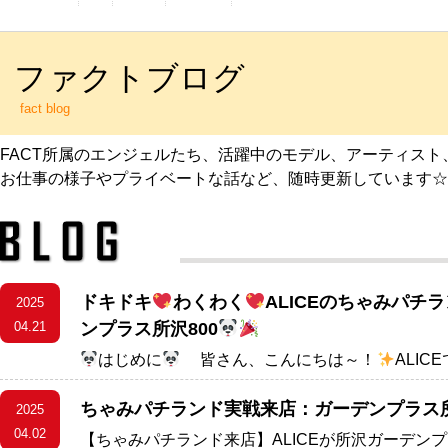
ファクトブログ
fact blog
FACT所属のエンジェルたち、活躍中のモデル、アーティス
お仕事の様子やプライベートな話など、随時更新しています☆
ドキドキ
わくわく
ALICEのちゃみパチ
2025
04.21
ンプラス所沢800
はじめに
皆さん、こんにちは～！
ALIC
ちゃみパチランド実戦来店：ガーデンプラス所
2025
04.02
【ちゃみパチランド来店】ALICEが所沢ガーデンプ