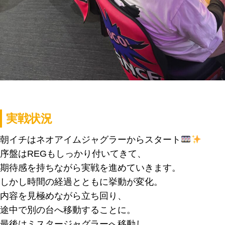
実戦状況
朝イチはネオアイムジャグラーからスタート
序盤はREGもしっかり付いてきて、
期待感を持ちながら実戦を進めていきます。
しかし時間の経過とともに挙動が変化。
内容を見極めながら立ち回り、
途中で別の台へ移動することに。
最後はミスタージャグラーへ移動し、