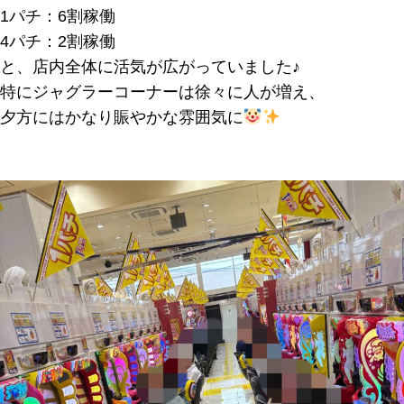
1パチ：6割稼働
4パチ：2割稼働
と、店内全体に活気が広がっていました♪
特にジャグラーコーナーは徐々に人が増え、
夕方にはかなり賑やかな雰囲気に