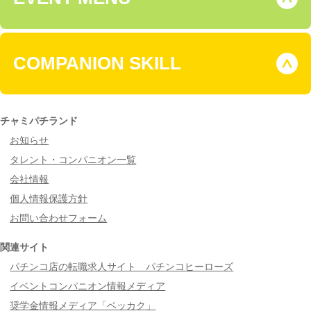
COMPANION SKILL
チャミパチランド
お知らせ
タレント・コンパニオン一覧
会社情報
個人情報保護方針
お問い合わせフォーム
関連サイト
パチンコ店の転職求人サイト パチンコヒーローズ
イベントコンパニオン情報メディア
奨学金情報メディア「ベッカク」