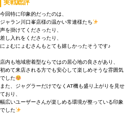
実戦総評
今回特に印象的だったのは、
ジャラン川口峯店様の温かい常連様たち
声を掛けてくださったり、
差し入れをくださったり、
にょむにょむさんもとても嬉しかったそうです♪
店内も地域密着型ならではの居心地の良さがあり、
初めて来店される方でも安心して楽しめそうな雰囲気
でした
また、ジャグラーだけでなくAT機も盛り上がりを見せ
ており、
幅広いユーザーさんが楽しめる環境が整っている印象
でした