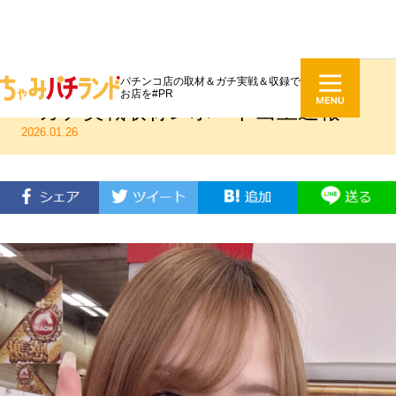
パチンコ店の取材＆ガチ実戦＆収録で
ノア溝口店 にょむにょむ ジャグラ
お店を#PR
ーガチ実戦取材レポート出玉速報
2026.01.26