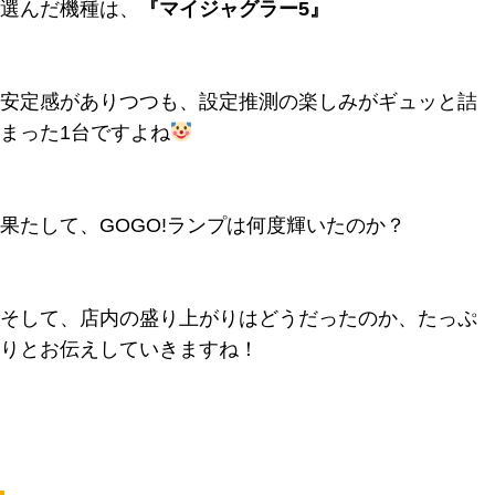
選んだ機種は、
『マイジャグラー5』
安定感がありつつも、設定推測の楽しみがギュッと詰
まった1台ですよね
果たして、GOGO!ランプは何度輝いたのか？
そして、店内の盛り上がりはどうだったのか、たっぷ
りとお伝えしていきますね！