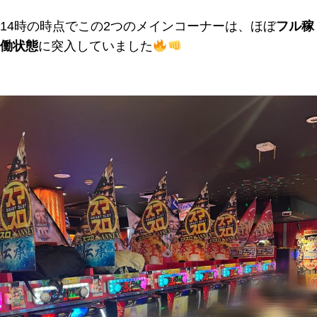
14時の時点でこの2つのメインコーナーは、ほぼ
フル稼
働状態
に突入していました