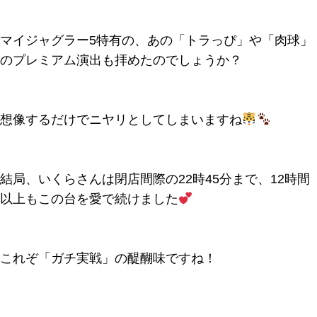
マイジャグラー5特有の、あの「トラっぴ」や「肉球」
のプレミアム演出も拝めたのでしょうか？
想像するだけでニヤリとしてしまいますね
結局、いくらさんは閉店間際の22時45分まで、12時間
以上もこの台を愛で続けました
これぞ「ガチ実戦」の醍醐味ですね！