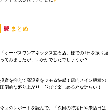
まとめ
「オーパスワンアネックス立石店」様での1日を振り返
ってみましたが、いかがでしたでしょうか？
投資を抑えて高設定をツモる快感！店内メイン機種の
圧倒的な盛り上がり！並びで楽しめる粋な計らい！
今回のレポートを読んで、「次回の特定日や来店日は