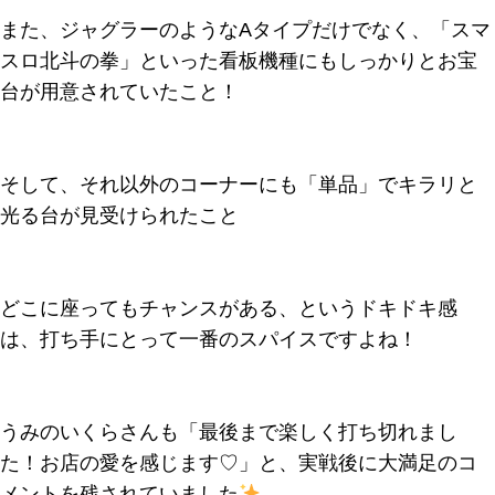
また、ジャグラーのようなAタイプだけでなく、「スマ
スロ北斗の拳」といった看板機種にもしっかりとお宝
台が用意されていたこと！
そして、それ以外のコーナーにも「単品」でキラリと
光る台が見受けられたこと
どこに座ってもチャンスがある、というドキドキ感
は、打ち手にとって一番のスパイスですよね！
うみのいくらさんも「最後まで楽しく打ち切れまし
た！お店の愛を感じます♡」と、実戦後に大満足のコ
メントを残されていました