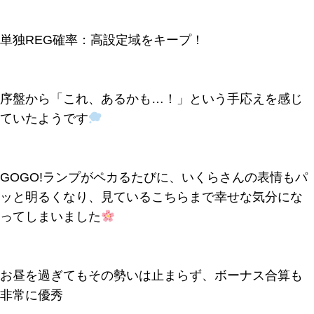
単独REG確率：高設定域をキープ！
序盤から「これ、あるかも…！」という手応えを感じ
ていたようです
GOGO!ランプがペカるたびに、いくらさんの表情もパ
ッと明るくなり、見ているこちらまで幸せな気分にな
ってしまいました
お昼を過ぎてもその勢いは止まらず、ボーナス合算も
非常に優秀