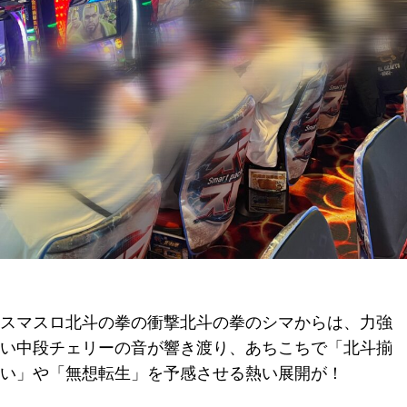
スマスロ北斗の拳の衝撃北斗の拳のシマからは、力強
い中段チェリーの音が響き渡り、あちこちで「北斗揃
い」や「無想転生」を予感させる熱い展開が！