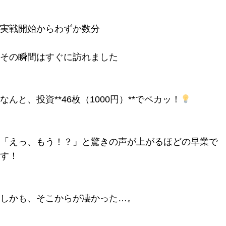
実戦開始からわずか数分
その瞬間はすぐに訪れました
なんと、投資**46枚（1000円）**でペカッ！
「えっ、もう！？」と驚きの声が上がるほどの早業で
す！
しかも、そこからが凄かった…。