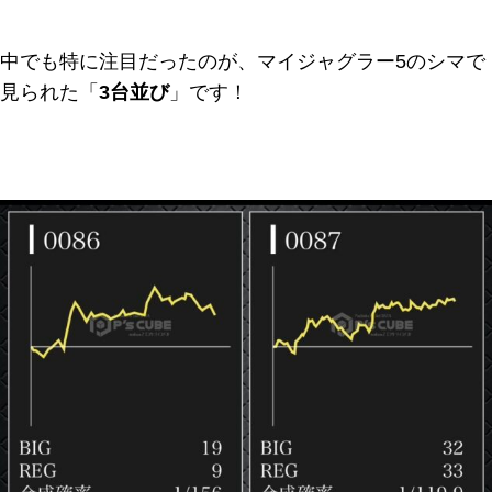
中でも特に注目だったのが、マイジャグラー5のシマで
見られた「
3台並び
」です！