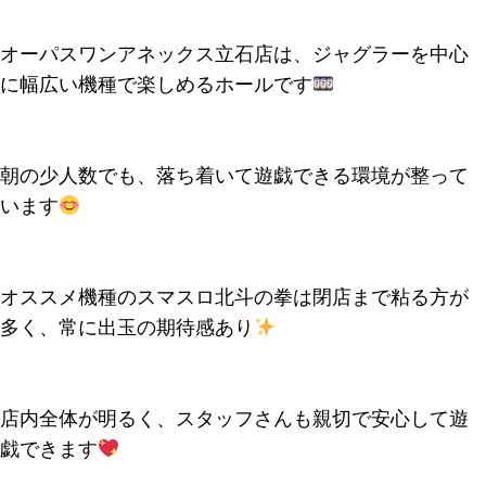
オーパスワンアネックス立石店は、ジャグラーを中心
に幅広い機種で楽しめるホールです
朝の少人数でも、落ち着いて遊戯できる環境が整って
います
オススメ機種のスマスロ北斗の拳は閉店まで粘る方が
多く、常に出玉の期待感あり
店内全体が明るく、スタッフさんも親切で安心して遊
戯できます