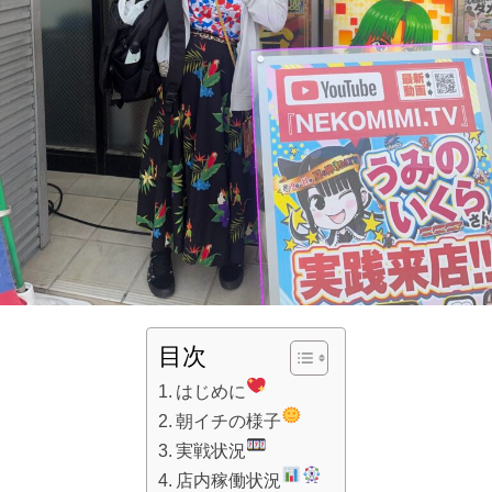
目次
はじめに
朝イチの様子
実戦状況
店内稼働状況