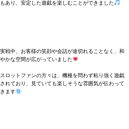
もあり、安定した遊戯を楽しむことができました
実戦中、お客様の笑顔や会話が途切れることなく、和
やかな空間が広がっていました
スロットファンの方々は、機種を問わず粘り強く遊戯
されており、見ていても楽しそうな雰囲気が伝わって
きます