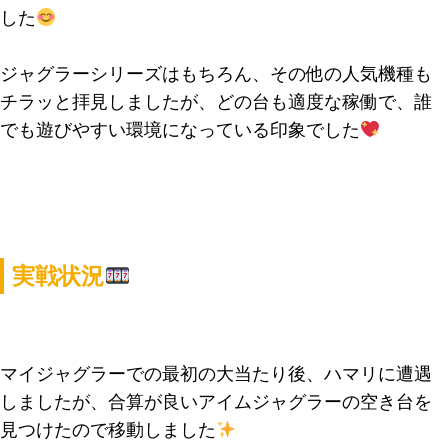
した
ジャグラーシリーズはもちろん、その他の人気機種も
チラッと拝見しましたが、どの台も適度な稼働で、誰
でも遊びやすい環境になっている印象でした
実戦状況
マイジャグラーでの最初の大当たり後、ハマリに遭遇
しましたが、合算が良いアイムジャグラーの空き台を
見つけたので移動しました