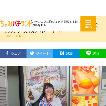
パチンコ店の取材＆ガチ実戦＆収録で
オーパスワンアネックス立石店で
お店を#PR
のガチ実戦レポート
2025.10.06