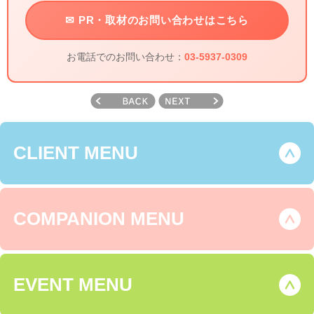
✉ PR・取材のお問い合わせはこちら
お電話でのお問い合わせ：
03-5937-0309
CLIENT MENU
COMPANION MENU
EVENT MENU