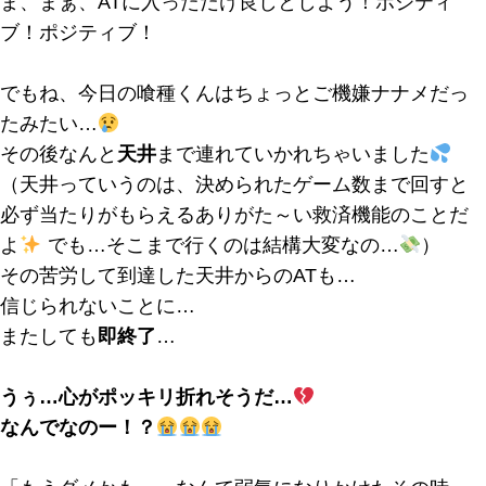
ま、まぁ、ATに入っただけ良しとしよう！ポジティ
ブ！ポジティブ！
でもね、今日の喰種くんはちょっとご機嫌ナナメだっ
たみたい…
その後なんと
天井
まで連れていかれちゃいました
（天井っていうのは、決められたゲーム数まで回すと
必ず当たりがもらえるありがた～い救済機能のことだ
よ
でも…そこまで行くのは結構大変なの…
）
その苦労して到達した天井からのATも…
信じられないことに…
またしても
即終了
…
うぅ…心がポッキリ折れそうだ…
なんでなのー！？