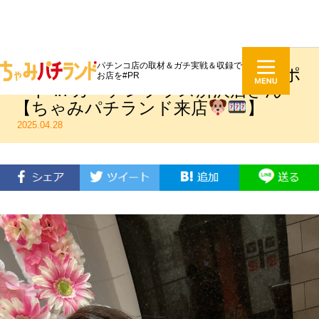
パチンコ店の取材＆ガチ実戦＆収録で
でんこのドキドキ
ガチ実戦レポ
お店を#PR
ート in ガーデンプラス所沢店さん
【ちゃみパチランド来店
】
2025.04.28