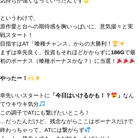
気持ちが強くなっていったんです
というわけで、
原作愛と台への期待感を胸いっぱいに、意気揚々と実
戦スタート！
目指すはAT「喰種チャンス」からの大勝利！
まずは幸先良く、投資もそれほどかからずに
186G
で最
初のボーナス（喰種ボーナスかな？）に当選！
やったー！
幸先いいスタートに
「今日はいけるかも！？
」
なん
てウキウキ気分
この調子でATにも繋げたいところ！
…だったんだけど、残念ながらここはボーナスだけで
終わっちゃって、ATには繋がらず