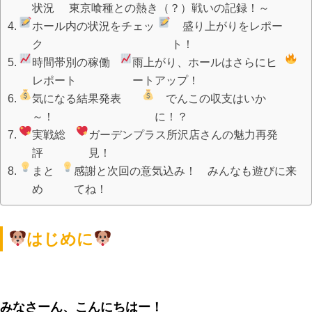
状況
東京喰種との熱き（？）戦いの記録！～
ホール内の状況をチェッ
盛り上がりをレポー
ク
ト！
時間帯別の稼働
雨上がり、ホールはさらにヒ
レポート
ートアップ！
気になる結果発表
でんこの収支はいか
～！
に！？
実戦総
ガーデンプラス所沢店さんの魅力再発
評
見！
まと
感謝と次回の意気込み！ みんなも遊びに来
め
てね！
はじめに
みなさーん、こんにちはー！