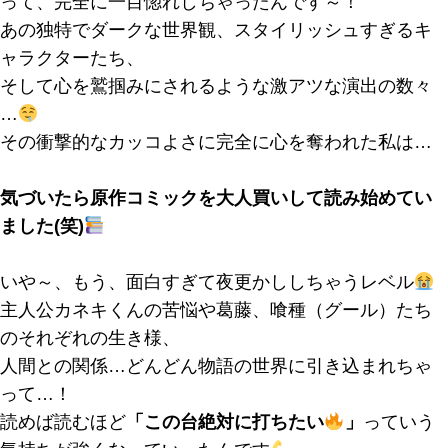
って、完全に一目惚れしちゃったんです～！
あの独特でダークな世界観、スタイリッシュすぎるキ
ャラクターたち、
そして心を鷲掴みにされるような激アツな演出の数々
…
その衝撃的なカッコよさに完全に心を奪われた私は…
気づいたら原作コミックを大人買いして読み始めてい
ました(笑)
いや～、もう、面白すぎて夜更かししちゃうレベル
主人公カネキくんの苦悩や葛藤、喰種（グール）たち
のそれぞれの生き様、
人間との関係…どんどん物語の世界に引き込まれちゃ
って…！
読めば読むほど
「この台絶対に打ちたい
」
っていう