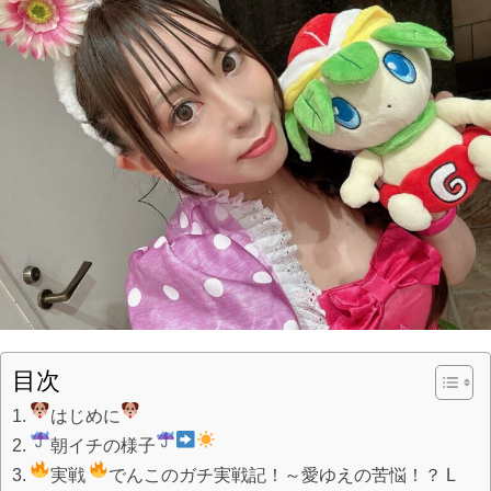
目次
はじめに
朝イチの様子
実戦
でんこのガチ実戦記！～愛ゆえの苦悩！？ L