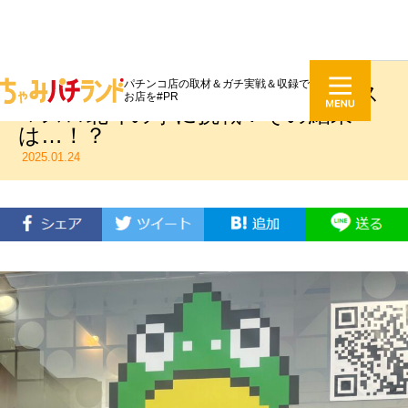
パチンコ店の取材＆ガチ実戦＆収録で
うみのいくらがジュラク王子店でス
お店を#PR
マスロ北斗の拳に挑戦！その結果
は…！？
2025.01.24