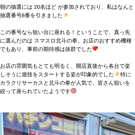
朝の抽選には
20名ほど
が参加されており、私はなんと
抽選番号8番を引きました
この番号なら狙い台に座れる！ということで、真っ先
に選んだのは
スマスロ北斗の拳
。お店のおすすめ機種
でもあり、事前の期待感は抜群でした
お店の雰囲気もとても明るく、開店直後から各台で楽
しそうに遊技をスタートする姿が印象的でした
特に
カラクリサーカスと北斗の拳が人気で、皆さん狙いを
絞って座られていたようです