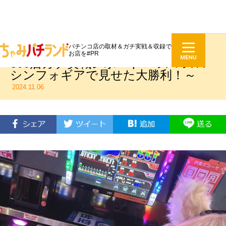
パチンコ店の取材＆ガチ実戦＆収録で
いちいねむのガーデンプラス所沢
お店を#PR
800店ガチ実戦レポート ～スマスロ
シンフォギアで見せた大勝利！～
2024.11.06