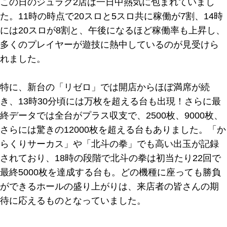
この日のジュラク2店は一日中熱気に包まれていまし
た。11時の時点で20スロと5スロ共に稼働が7割、14時
には20スロが8割と、午後になるほど稼働率も上昇し、
多くのプレイヤーが遊技に熱中しているのが見受けら
れました。
特に、新台の「リゼロ」では開店からほぼ満席が続
き、13時30分頃には万枚を超える台も出現！さらに最
終データでは全台がプラス収支で、2500枚、9000枚、
さらには驚きの12000枚を超える台もありました。「か
らくりサーカス」や「北斗の拳」でも高い出玉が記録
されており、18時の段階で北斗の拳は初当たり22回で
最終5000枚を達成する台も。どの機種に座っても勝負
ができるホールの盛り上がりは、来店者の皆さんの期
待に応えるものとなっていました。