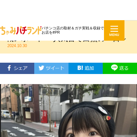
パチンコ店の取材＆ガチ実戦＆収録で
うみのいくらのジュラク2店ガチ実
お店を#PR
戦レポート ～人気台で白熱の一日～
2024.10.30