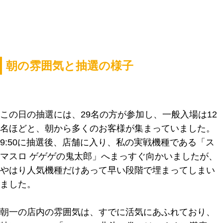
朝の雰囲気と抽選の様子
この日の抽選には、29名の方が参加し、一般入場は12
名ほどと、朝から多くのお客様が集まっていました。
9:50に抽選後、店舗に入り、私の実戦機種である「ス
マスロ ゲゲゲの鬼太郎」へまっすぐ向かいましたが、
やはり人気機種だけあって早い段階で埋まってしまい
ました。
朝一の店内の雰囲気は、すでに活気にあふれており、