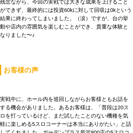
残念ながら、今回の実戦では大きな成果を上げること
ができず、最終的には投資60kに対して回収は0kという
結果に終わってしまいました。（涙）ですが、台の挙
動や店内の雰囲気を楽しむことができ、貴重な体験と
なりました〜♪
お客様の声
実戦中に、ホール内を巡回しながらお客様ともお話を
する機会がありました。あるお客様は、「普段は20ス
ロを打っているけど、まだ試したことのない機種を気
軽に楽しめる5スロコーナーは本当にありがたい」と話
してくれました。ガーデンプラス所沢800店の5スロコ