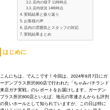
店内の様子 11時時点
店内状況 14時時点
実戦結果と振り返り
お客様の声
店内の雰囲気とスタッフの対応
実戦結果まとめ
はじめに
こんにちは、でんこです！今回は、2024年9月7日にガ
ーデンプラス所沢800店で行われた「ちゃみパチランド
来店ガチ実戦」のレポートをお届けします。ガーデン
プラス所沢800店といえば、地元の常連さんからも評判
の良いホールとして知られていますが、この日は特に