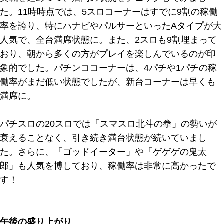
た。11時時点では、5スロコーナーはすでに9割の稼働
率を誇り、特にハナビやパルサーといったAタイプが大
人気で、全台満席状態に。また、2スロも9割埋まって
おり、朝から多くの方がプレイを楽しんでいるのが印
象的でした。パチンココーナーは、4パチや1パチの稼
働率がまだ低い状態でしたが、新台コーナーは早くも
満席に。
パチスロの20スロでは「スマスロ北斗の拳」の勢いが
衰えることなく、引き続き満台状態が続いていまし
た。さらに、「ゴッドイーター」や「ゲゲゲの鬼太
郎」も人気を博しており、稼働率は非常に高かったで
す！
午後の盛り上がり