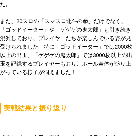
た。
また、20スロの「スマスロ北斗の拳」だけでなく、
「ゴッドイーター」や「ゲゲゲの鬼太郎」も引き続き
混雑しており、プレイヤーたちが楽しんでいる姿が見
受けられました。特に「ゴッドイーター」では2000枚
以上の出玉、「ゲゲゲの鬼太郎」では3000枚以上の出
玉を記録するプレイヤーもおり、ホール全体が盛り上
がっている様子が伺えました！
実戦結果と振り返り