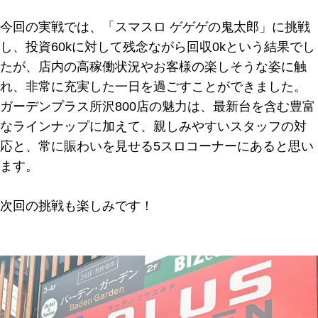
今回の実戦では、「スマスロ ゲゲゲの鬼太郎」に挑戦
し、投資60kに対して残念ながら回収0kという結果でし
たが、店内の高稼働状況やお客様の楽しそうな姿に触
れ、非常に充実した一日を過ごすことができました。
ガーデンプラス所沢800店の魅力は、最新台を含む豊富
なラインナップに加えて、親しみやすいスタッフの対
応と、常に賑わいを見せる5スロコーナーにあると思い
ます。
次回の挑戦も楽しみです！