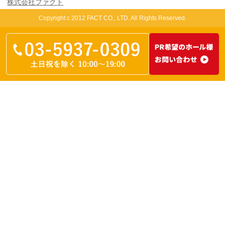
株式会社ファクト
Copyright c 2012 FACT CO., LTD. All Rights Reserved.