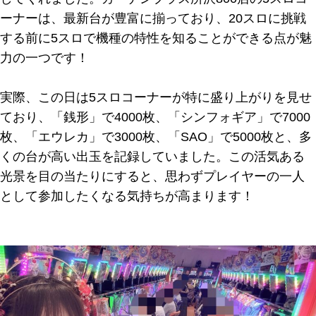
ーナーは、最新台が豊富に揃っており、20スロに挑戦
する前に5スロで機種の特性を知ることができる点が魅
力の一つです！
実際、この日は5スロコーナーが特に盛り上がりを見せ
ており、「銭形」で4000枚、「シンフォギア」で7000
枚、「エウレカ」で3000枚、「SAO」で5000枚と、多
くの台が高い出玉を記録していました。この活気ある
光景を目の当たりにすると、思わずプレイヤーの一人
として参加したくなる気持ちが高まります！