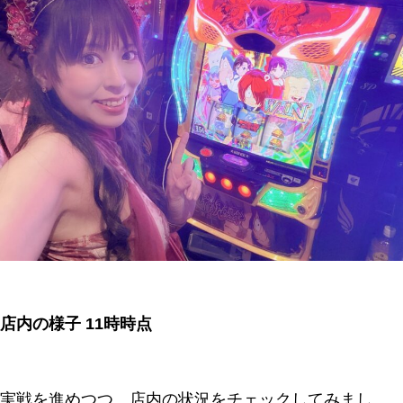
店内の様子 11時時点
実戦を進めつつ、店内の状況をチェックしてみまし