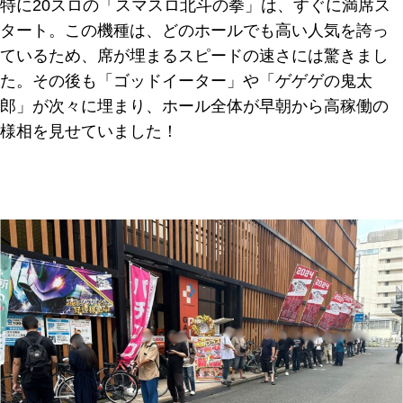
特に20スロの「スマスロ北斗の拳」は、すぐに満席ス
タート。この機種は、どのホールでも高い人気を誇っ
ているため、席が埋まるスピードの速さには驚きまし
た。その後も「ゴッドイーター」や「ゲゲゲの鬼太
郎」が次々に埋まり、ホール全体が早朝から高稼働の
様相を見せていました！