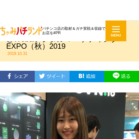
パチンコ店の取材＆ガチ実戦＆収録で
Wovn Technologies株式会社様
お店を#PR
@Web&デジタルマーケティング
EXPO（秋）2019
2019.10.31