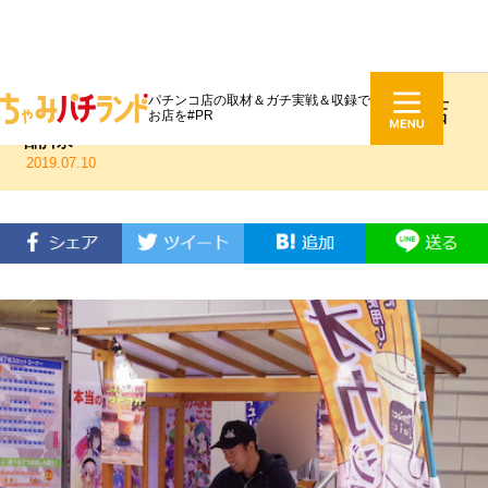
パチンコ店の取材＆ガチ実戦＆収録で
タピオカミルクティー＠足立区某店
お店を#PR
舗様
2019.07.10